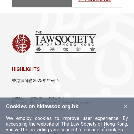
HIGHLIGHTS
香港律師會2025年年報
使用條款
網頁地圖
私隱政策
×
Policy on Anti-Discrimination and Anti-Sexual Harassment
Cookies on hklawsoc.org.hk
Copyright © 2026 香港律師會版權所有，不得轉載
We employ cookies to improve user experience. By
accessing the website of The Law Society of Hong Kong,
you will be providing your consent to our use of cookies.