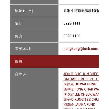
地 址 (中 文)
香港 中環康樂廣場1號怡和大廈2
電 話
3923-1111
傳 真
3923-1100
電 郵 地 址
hongkong@loeb.com
職 員
合 夥 人
崔建昌 CHOI KIN CHEONG
CALDWELL ROBERT LOEL
何偉康 HO WAI HONG
馮澤偉 FUNG CHAK WAI
李卓宏 LEE CHEUK WANG
龔子俊 KUNG TSZ CHUN
劉嘉峰 LAU KA FUNG