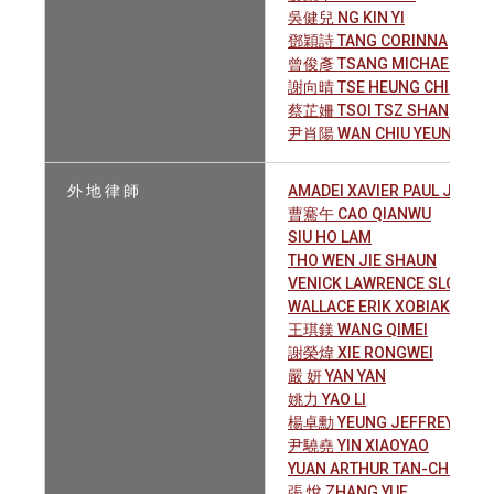
吳健兒 NG KIN YI
鄧穎詩 TANG CORINNA
曾俊彥 TSANG MICHAEL CHUN
謝向晴 TSE HEUNG CHING HE
蔡芷姍 TSOI TSZ SHAN
尹肖陽 WAN CHIU YEUNG
外 地 律 師
AMADEI XAVIER PAUL JOSE
曹騫午 CAO QIANWU
SIU HO LAM
THO WEN JIE SHAUN
VENICK LAWRENCE SLOAN
WALLACE ERIK XOBIAK
王琪鎂 WANG QIMEI
謝榮煒 XIE RONGWEI
嚴 妍 YAN YAN
姚力 YAO LI
楊卓勳 YEUNG JEFFREY CHEU
尹驍堯 YIN XIAOYAO
YUAN ARTHUR TAN-CHI
張 悅 ZHANG YUE