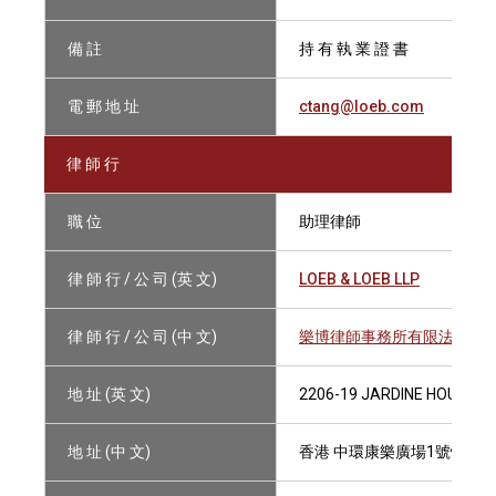
備 註
持 有 執 業 證 書
電 郵 地 址
ctang@loeb.com
律 師 行
職 位
助理律師
律 師 行 / 公 司 (英 文)
LOEB & LOEB LLP
律 師 行 / 公 司 (中 文)
樂博律師事務所有限法律責
地 址 (英 文)
2206-19 JARDINE HOUSE, 
地 址 (中 文)
香港 中環康樂廣場1號怡和大廈