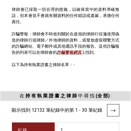
律師會已採取一切合理的措施，以確保當中的資料準確無
誤，但本會並不會就有關資料的任何錯誤或遺漏，承擔任何
責任。
詐騙警報：律師會不時收到關於在虛假的律師行信箋使用偽
造的律師行或律師／外地律師的資料，或發放虛假聯繫方式
的詐騙網站、電子郵件或其他通訊手段的報告。這些詐騙報
告的列表可以在律師會的
詐騙警報網頁
上找到。
以下為持有執業證書之律師名單：-
在
持 有 執 業 證 書 之 律 師
中 尋 找
(全 部)
:
顯示找到 12132 筆紀錄中的第 1 - 30 筆紀錄
紀 錄
1