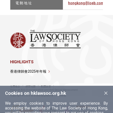
電 郵 地 址
hongkong@loeb.com
HIGHLIGHTS
香港律師會2025年年報
使用條款
網頁地圖
私隱政策
×
Policy on Anti-Discrimination and Anti-Sexual Harassment
Cookies on hklawsoc.org.hk
Copyright © 2026 香港律師會版權所有，不得轉載
We employ cookies to improve user experience. By
accessing the website of The Law Society of Hong Kong,
you will be providing your consent to our use of cookies.