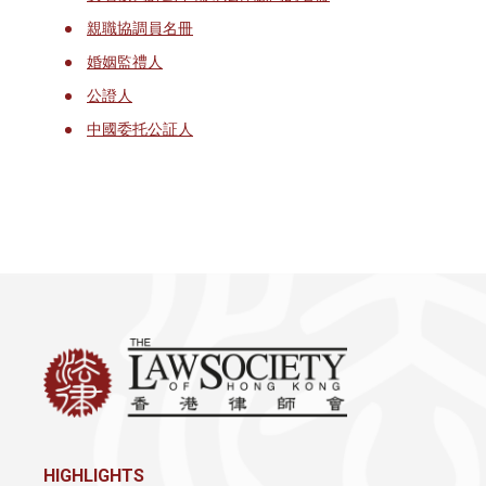
親職協調員名冊
婚姻監禮人
公證人
中國委托公証人
HIGHLIGHTS