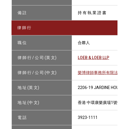
備 註
持 有 執 業 證 書
律 師 行
職 位
合夥人
律 師 行 / 公 司 (英 文)
LOEB & LOEB LLP
律 師 行 / 公 司 (中 文)
樂博律師事務所有限法律責
地 址 (英 文)
2206-19 JARDINE HOUSE, 
地 址 (中 文)
香港 中環康樂廣場1號怡和大廈
電 話
3923-1111