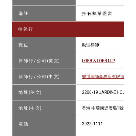
備 註
持 有 執 業 證 書
律 師 行
職 位
助理律師
律 師 行 / 公 司 (英 文)
LOEB & LOEB LLP
律 師 行 / 公 司 (中 文)
樂博律師事務所有限法律責
地 址 (英 文)
2206-19 JARDINE HOUSE, 
地 址 (中 文)
香港 中環康樂廣場1號怡和大廈
電 話
3923-1111