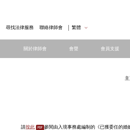
尋找法律服務
聯絡律師會
繁體
關於律師會
會聲
會員支援
主
請
按此
參閱由入境事務處編制的《已獲委任的婚
PDF