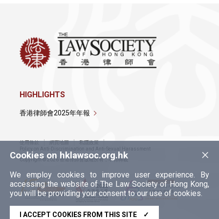
HIGHLIGHTS
香港律師會2025年年報
使用條款
網頁地圖
私隱政策
×
Policy on Anti-Discrimination and Anti-Sexual Harassment
Cookies on hklawsoc.org.hk
Copyright © 2026 香港律師會版權所有，不得轉載
We employ cookies to improve user experience. By
accessing the website of The Law Society of Hong Kong,
you will be providing your consent to our use of cookies.
I ACCEPT COOKIES FROM THIS SITE
✓