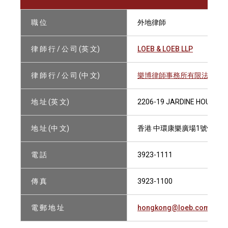
職 位
外地律師
律 師 行 / 公 司 (英 文)
LOEB & LOEB LLP
律 師 行 / 公 司 (中 文)
樂博律師事務所有限法律責
地 址 (英 文)
2206-19 JARDINE HOUSE, 
地 址 (中 文)
香港 中環康樂廣場1號怡和大廈
電 話
3923-1111
傳 真
3923-1100
電 郵 地 址
hongkong@loeb.com