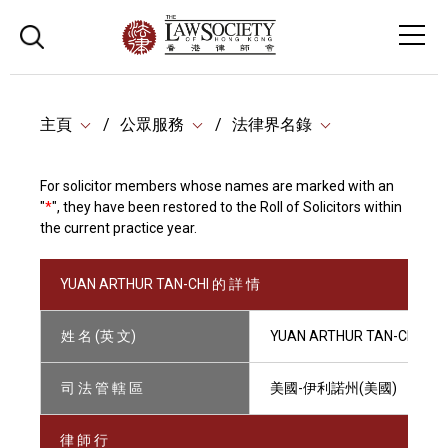
主頁
公眾服務
法律界名錄
For solicitor members whose names are marked with an
"
*
", they have been restored to the Roll of Solicitors within
the current practice year.
YUAN ARTHUR TAN-CHI 的 詳 情
姓 名 (英 文)
YUAN ARTHUR TAN-CHI
司 法 管 轄 區
美國-伊利諾州(美國)
律 師 行