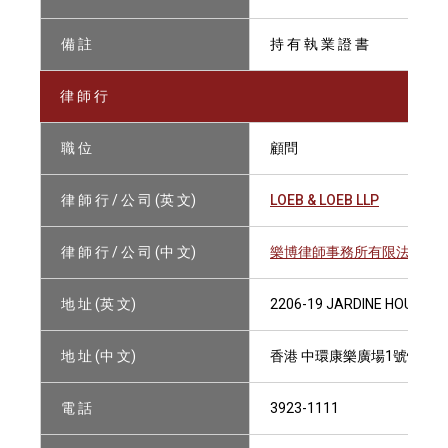
備 註
持 有 執 業 證 書
律 師 行
職 位
顧問
律 師 行 / 公 司 (英 文)
LOEB & LOEB LLP
律 師 行 / 公 司 (中 文)
樂博律師事務所有限法律責
地 址 (英 文)
2206-19 JARDINE HOUSE, 
地 址 (中 文)
香港 中環康樂廣場1號怡和大廈
電 話
3923-1111