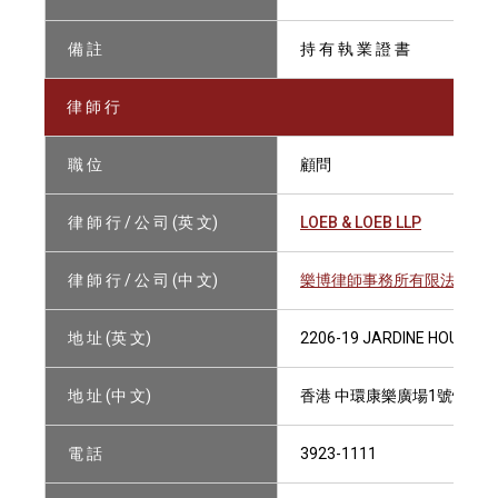
備 註
持 有 執 業 證 書
律 師 行
職 位
顧問
律 師 行 / 公 司 (英 文)
LOEB & LOEB LLP
律 師 行 / 公 司 (中 文)
樂博律師事務所有限法律責
地 址 (英 文)
2206-19 JARDINE HOUSE, 
地 址 (中 文)
香港 中環康樂廣場1號怡和大廈
電 話
3923-1111