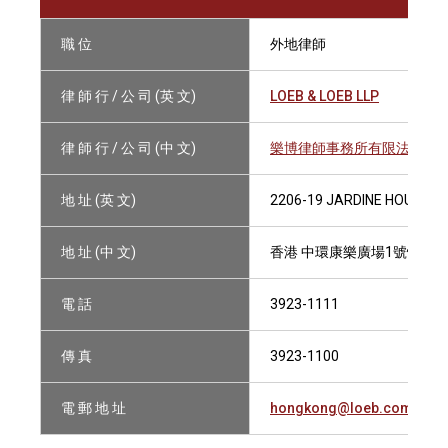
職 位
外地律師
律 師 行 / 公 司 (英 文)
LOEB & LOEB LLP
律 師 行 / 公 司 (中 文)
樂博律師事務所有限法律責
地 址 (英 文)
2206-19 JARDINE HOUSE, 
地 址 (中 文)
香港 中環康樂廣場1號怡和大廈
電 話
3923-1111
傳 真
3923-1100
電 郵 地 址
hongkong@loeb.com