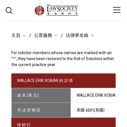
主頁
公眾服務
法律界名錄
For solicitor members whose names are marked with an
"
*
", they have been restored to the Roll of Solicitors within
the current practice year.
WALLACE ERIK XOBIAK 的 詳 情
姓 名 (英 文)
WALLACE ERIK XOBIAK
司 法 管 轄 區
美國-紐約(美國)
律 師 行