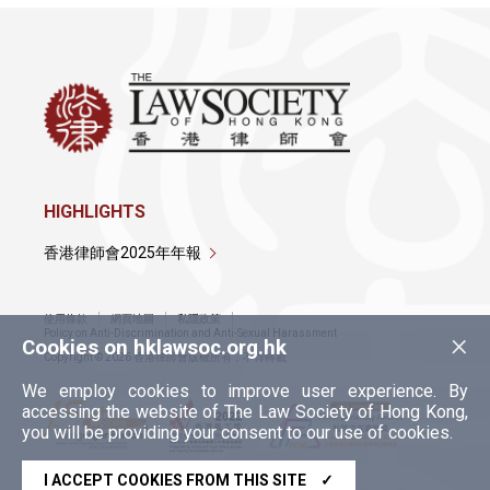
HIGHLIGHTS
香港律師會2025年年報
使用條款
網頁地圖
私隱政策
×
Policy on Anti-Discrimination and Anti-Sexual Harassment
Cookies on hklawsoc.org.hk
Copyright © 2026 香港律師會版權所有，不得轉載
We employ cookies to improve user experience. By
accessing the website of The Law Society of Hong Kong,
you will be providing your consent to our use of cookies.
I ACCEPT COOKIES FROM THIS SITE
✓