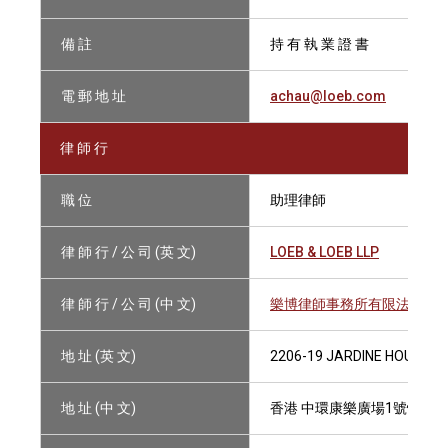
備 註
持 有 執 業 證 書
電 郵 地 址
achau@loeb.com
律 師 行
職 位
助理律師
律 師 行 / 公 司 (英 文)
LOEB & LOEB LLP
律 師 行 / 公 司 (中 文)
樂博律師事務所有限法律責
地 址 (英 文)
2206-19 JARDINE HOUSE, 
地 址 (中 文)
香港 中環康樂廣場1號怡和大廈