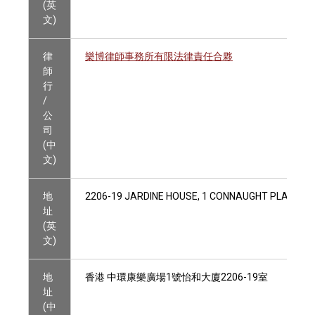
(英
文)
律
樂博律師事務所有限法律責任合夥
師
行
/
公
司
(中
文)
地
2206-19 JARDINE HOUSE, 1 CONNAUGHT PLACE, C
址
(英
文)
地
香港 中環康樂廣場1號怡和大廈2206-19室
址
(中