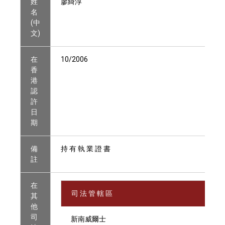
姓
廖綺淳
名
(中
文)
在
10/2006
香
港
認
許
日
期
備
持 有 執 業 證 書
註
在
司 法 管 轄 區
其
他
司
新南威爾士