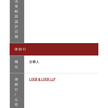
法
管
轄
區
認
許
日
期
律 師 行
職
合夥人
位
律
LOEB & LOEB LLP
師
行
/
公
司