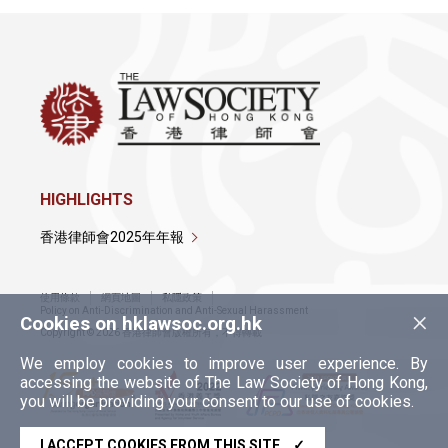
HIGHLIGHTS
香港律師會2025年年報
使用條款
網頁地圖
私隱政策
×
Policy on Anti-Discrimination and Anti-Sexual Harassment
Cookies on hklawsoc.org.hk
Copyright © 2026 香港律師會版權所有，不得轉載
We employ cookies to improve user experience. By
accessing the website of The Law Society of Hong Kong,
you will be providing your consent to our use of cookies.
I ACCEPT COOKIES FROM THIS SITE
✓