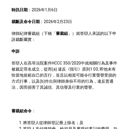
聆訊日期
：2026年1月6日
裁斷及命令日期
：2026年2月23日
律師紀律審裁組（下稱「
審裁組
」）就答辯人承認的以下申
訴裁斷屬實：
申訴
答辯人在高等法院案件HCCC 350/2020中就相關行為及事件
被裁定罪名成立，從而(a) 違反《指引》原則1.03, 即他未有
恰當地規範自己的言行，並且以相當可能令行業聲譽受損的
方式行事，以及(b)作出與律師身份不符的行為，違反普通
法，因而損害了其誠信、其信譽及行業的聲譽。
審裁組命令
：
將答辯人從律師登記冊上除名；及
答辯人支付律師會、檢控員及審裁組書記的費用，款