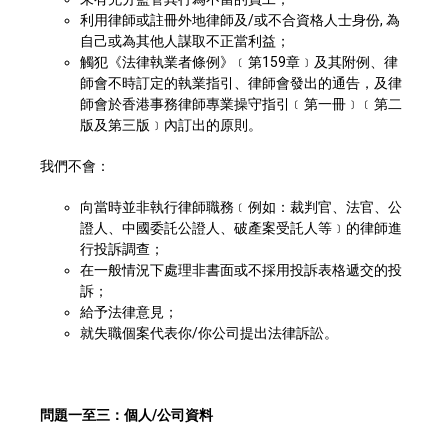
利用律師或註冊外地律師及/或不合資格人士身份, 為
自己或為其他人謀取不正當利益；
觸犯《法律執業者條例》﹝第159章﹞及其附例、律
師會不時訂定的執業指引、律師會發出的通告，及律
師會於香港事務律師專業操守指引﹝第一冊﹞﹝第二
版及第三版﹞內訂出的原則。
我們不會：
向當時並非執行律師職務﹝例如：裁判官、法官、公
證人、中國委託公證人、破產案受託人等﹞的律師進
行投訴調查；
在一般情況下處理非書面或不採用投訴表格遞交的投
訴；
給予法律意見；
就失職個案代表你/你公司提出法律訴訟。
問題一至三：個人/公司資料