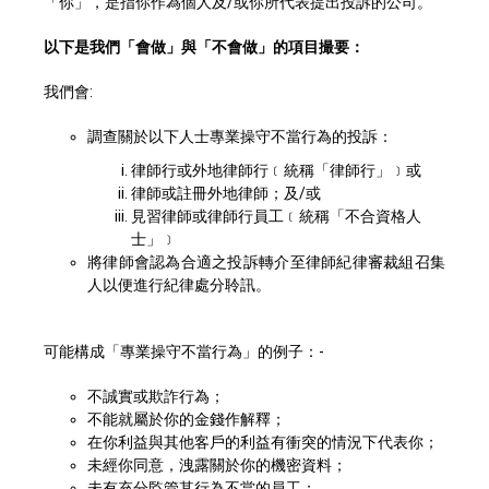
「你」，是指你作為個人及/或你所代表提出投訴的公司。
以下是我們「會做」與「不會做」的項目撮要：
我們會:
調查關於以下人士專業操守不當行為的投訴：
律師行或外地律師行﹝統稱「律師行」﹞或
律師或註冊外地律師；及/或
見習律師或律師行員工﹝統稱「不合資格人
士」﹞
將律師會認為合適之投訴轉介至律師紀律審裁組召集
人以便進行紀律處分聆訊。
可能構成「專業操守不當行為」的例子：-
不誠實或欺詐行為；
不能就屬於你的金錢作解釋；
在你利益與其他客戶的利益有衝突的情況下代表你；
未經你同意，洩露關於你的機密資料；
未有充分監管其行為不當的員工；