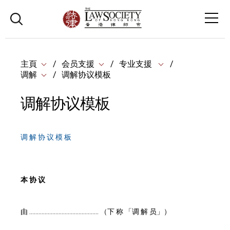
主頁
会员支援
专业支援
调解
调解协议模板
调解协议模板
调 解 协 议 模 板
本 协 议
由 ............................................. （下 称 「调 解 员」）