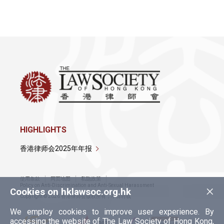
律师会法律界名录
讼 辩 律 师
公 证 人
中 国 委 托 公 证 人
香 港 律 师 会 婚 姻 监 礼 人
香 港 律 师 会 仲 裁 员
香 港 律 师 会 调 解 员
香 港 律 师 会 亲 职 协 调 员
HIGHLIGHTS
香 港 律师 行 指 南
香港律师会2025年年报
使用条款
网页地图
私隐政策
×
Policy on Anti-Discrimination and Anti-Sexual Harassment
Cookies on hklawsoc.org.hk
Copyright © 2026 香港律师会版权所有，不得转载
We employ cookies to improve user experience. By
accessing the website of The Law Society of Hong Kong,