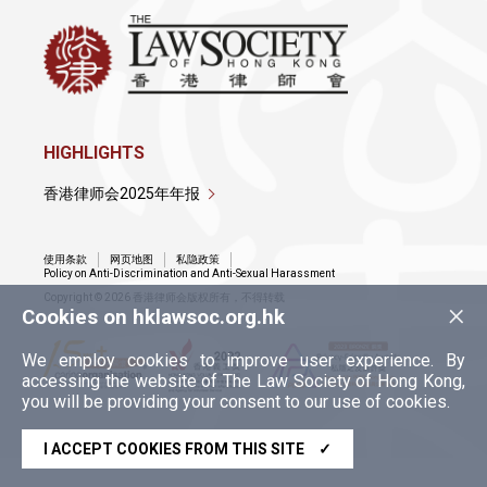
HIGHLIGHTS
香港律师会2025年年报
使用条款
网页地图
私隐政策
Policy on Anti-Discrimination and Anti-Sexual Harassment
Copyright © 2026 香港律师会版权所有，不得转载
×
Cookies on hklawsoc.org.hk
We employ cookies to improve user experience. By
accessing the website of The Law Society of Hong Kong,
you will be providing your consent to our use of cookies.
I ACCEPT COOKIES FROM THIS SITE
✓