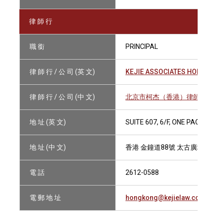
律 師 行
職 銜
PRINCIPAL
律 師 行 / 公 司 (英 文)
KEJIE ASSOCIATES HONG KO
律 師 行 / 公 司 (中 文)
北京市柯杰（香港）律師事務
地 址 (英 文)
SUITE 607, 6/F, ONE PACIFI
地 址 (中 文)
香港 金鐘道88號 太古廣場一座
電 話
2612-0588
電 郵 地 址
hongkong@kejielaw.com