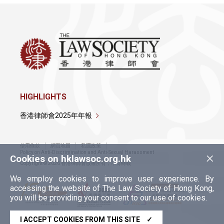
HIGHLIGHTS
香港律師會2025年年報
使用條款
網頁地圖
私隱政策
×
Policy on Anti-Discrimination and Anti-Sexual Harassment
Cookies on hklawsoc.org.hk
Copyright © 2026 香港律師會版權所有，不得轉載
We employ cookies to improve user experience. By
accessing the website of The Law Society of Hong Kong,
you will be providing your consent to our use of cookies.
I ACCEPT COOKIES FROM THIS SITE
✓