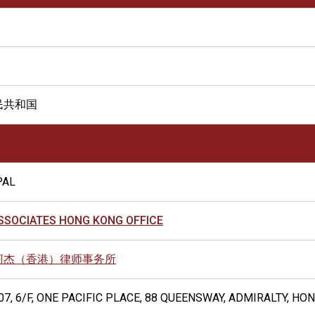
民共和国
PAL
ASSOCIATES HONG KONG OFFICE
柯杰（香港）律师事务所
07, 6/F, ONE PACIFIC PLACE, 88 QUEENSWAY, ADMIRALTY, HO