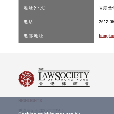
地 址 (中 文)
香港 金
电 话
2612-0
电 邮 地 址
hongko
HIGHLIGHTS
香港律师会2025年年报