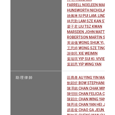
FARRELL NOELEEN MARY
HUNSWORTH NICHOLAS DAV
姚佩琳 IU PUI LAM, LINDA
林思勤 LAM SZE KAN STEPHA
廖子君 LIU TSZ KWAN
MARSDEN JOHN MATTHEW
ROBERTSON MARTIN SCOTT
黃淑儀 WONG SHUK YI, JULI
王思婷 WONG SZE TING SALL
謝偉民 XIE WEIMIN
葉瑞琪 YIP SUI KI, VIVIEN
葉穎恩 YIP WING YAN
助 理 律 師
區膺彥 AU YING YIN MATTHE
鮑穎炘 BOW STEPHANIE WIN
陳澤銘 CHAN CHAK MING
陳愷頤 CHAN FELICIA CHLOE
陳穎欣 CHAN WING YAN
陳恩禧 CHAN YAN HEI JUSTI
趙嘉俊 CHAO GA JEUN MICH