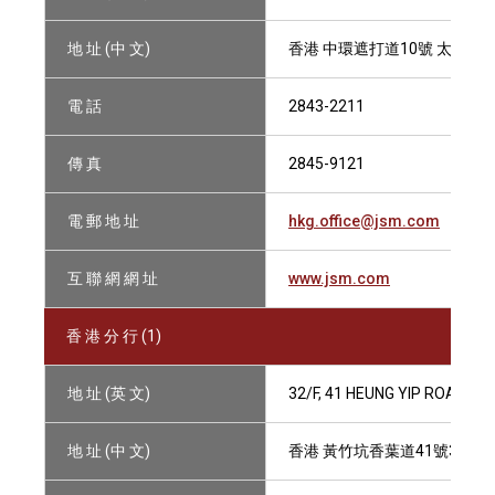
地 址 (中 文)
香港 中環遮打道10號 太子大廈1
電 話
2843-2211
傳 真
2845-9121
電 郵 地 址
hkg.office@jsm.com
互 聯 網 網 址
www.jsm.com
香 港 分 行 (1)
地 址 (英 文)
32/F, 41 HEUNG YIP ROAD, 
地 址 (中 文)
香港 黃竹坑香葉道41號32樓