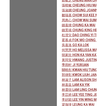
鄭敏芝 CHENG MAN CHE, MA
張曉敏 CHEUNG HIU MAN PRI
張淑嫻 CHEUNG JOANNE SH
鄒瑞基 CHOW SUI KEE MARC
周惠心 CHOW WAI SUM
鍾嘉煒 CHUNG KA WAI
鍾景禧 CHUNG KING HEI
杜澄兒 DAO CHING YI TINA
霍慕貞 FOK MO CHING PHOE
吳嘉洛 GO KA LOK
何慧慧 HO MELISSA WAI WAI
韓家欣 HON KA YAN KATHY
黃同安 HWANG JUSTINE TON
季雨軒 JI YUXUAN
關曉彤 KWAN HIU TUNG COR
郭律彰 KWOK LIUH JANG
林淑子 LAM ALISON SHUK TZ
林嘉益 LAM KA YIK
林靈頌 LAM LING CHUNG
李苡婷 LEE YEE TING JENNIF
李姸穎 LEE YIN WING MINERV
梁珈瑋 LEUNG KA WAI