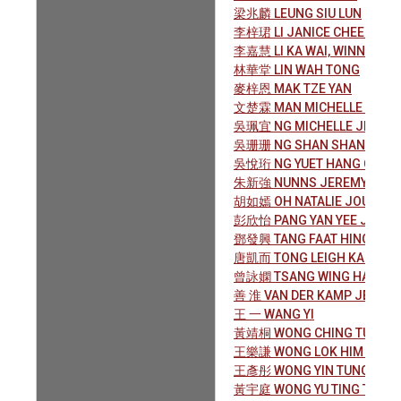
梁兆麟 LEUNG SIU LUN
李梓珺 LI JANICE CHEE KWA
李嘉慧 LI KA WAI, WINNIE
林華堂 LIN WAH TONG
麥梓恩 MAK TZE YAN
文楚霖 MAN MICHELLE CHOR
吳珮宜 NG MICHELLE JENNIF
吳珊珊 NG SHAN SHAN
吳悅珩 NG YUET HANG CLAUD
朱新強 NUNNS JEREMY EDW
胡如嫣 OH NATALIE JOU YAN
彭欣怡 PANG YAN YEE JOEY
鄧發興 TANG FAAT HING
唐凱而 TONG LEIGH KAI YEE
曾詠嫻 TSANG WING HAN
善 淮 VAN DER KAMP JESSICA
王 一 WANG YI
黃靖桐 WONG CHING TUNG T
王樂謙 WONG LOK HIM SAMU
王彥彤 WONG YIN TUNG ALIS
黃宇庭 WONG YU TING TREV