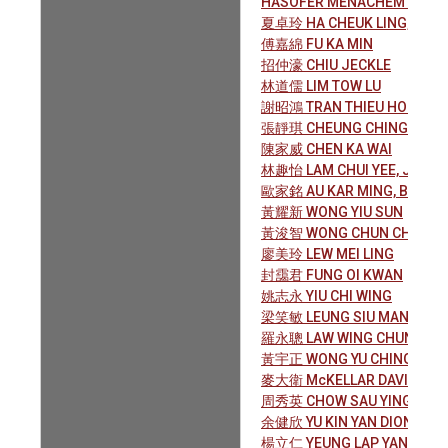
HASOFER MENACHEM MEND
夏卓玲 HA CHEUK LING, HAN
傅嘉綿 FU KA MIN
招仲濠 CHIU JECKLE
林道儒 LIM TOW LU
謝昭鴻 TRAN THIEU HONG
張靜琪 CHEUNG CHING KI
陳家威 CHEN KA WAI
林趣怡 LAM CHUI YEE, JAIME
歐家銘 AU KAR MING, BILLY
黃耀新 WONG YIU SUN
黃浚智 WONG CHUN CHI, CHE
廖美玲 LEW MEI LING
封靄君 FUNG OI KWAN
姚志永 YIU CHI WING
梁笑敏 LEUNG SIU MAN, NAN
羅永聰 LAW WING CHUNG, VI
黃宇正 WONG YU CHING, EUG
麥大衛 McKELLAR DAVID ALE
周秀英 CHOW SAU YING, PH
余健欣 YU KIN YAN DION
楊立仁 YEUNG LAP YAN, ALVI