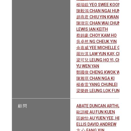
楊瑞錕 YEO SWEE KOON, AND
陳毅鴻 CHAN NGAI HUNG
趙燕君 CHIU YIN KWAN
陳瑋宗 CHAN WAI CHUNG, WI
LEWIS IAN KEITH
蔡錦豪 CHOY KAM HO
吳卓然 NG CHEUK YIN
余嘉威 YEE MICHELLE GAR W
羅欣淇 LAW YUN KAY, CHERYL
梁可兒 LEUNG HO YI, CHERIE
YU WEN YAN
鄭國偉 CHENG KWOK WAI
陳雅琪 CHAN NGA KI
楊春雷 YANG CHUNLEI
梁樂鋒 LEUNG LOK FUNG
顧 問
ABATE DUNCAN ARTHUR WIL
歐訓權 AU FUN KUEN
區婉怡 AU YUEN YEE, HELEN
ELLIS DAVID ANDREW
方 心 FANG XIN