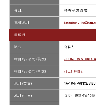
備 註
持 有 執 業 證 書
電 郵 地 址
jasmine.chiu@jsm.com
律 師 行
職 位
合夥人
律 師 行 / 公 司 (英 文)
JOHNSON STOKES & MAS
律 師 行 / 公 司 (中 文)
孖士打律師行
地 址 (英 文)
16-18/F, PRINCE'S BUILDI
地 址 (中 文)
香港 中環遮打道10號 太子大