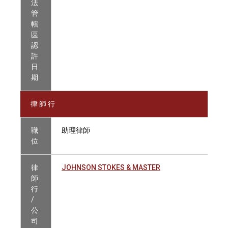
法
管
轄
區
認
許
日
期
律 師 行
職
助理律師
位
律
JOHNSON STOKES & MASTER
師
行
/
公
司