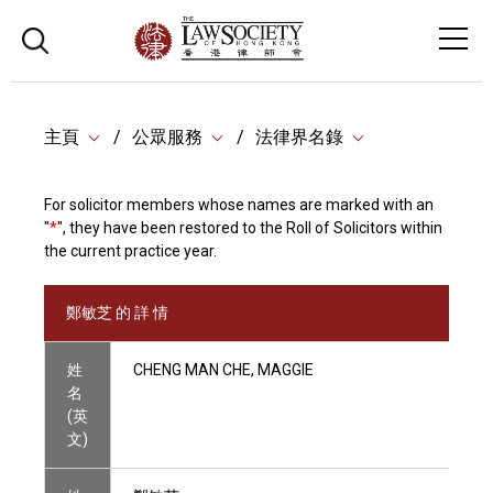
主頁
公眾服務
法律界名錄
For solicitor members whose names are marked with an
"
*
", they have been restored to the Roll of Solicitors within
the current practice year.
鄭敏芝 的 詳 情
姓
CHENG MAN CHE, MAGGIE
名
(英
文)