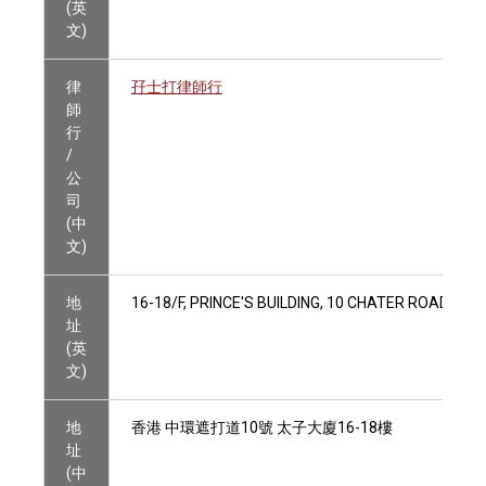
(英
文)
律
孖士打律師行
師
行
/
公
司
(中
文)
地
16-18/F, PRINCE'S BUILDING, 10 CHATER ROAD, C
址
(英
文)
地
香港 中環遮打道10號 太子大廈16-18樓
址
(中