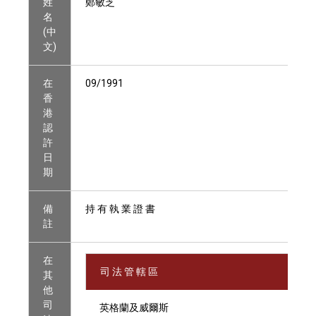
姓
鄭敏芝
名
(中
文)
在
09/1991
香
港
認
許
日
期
備
持 有 執 業 證 書
註
在
司 法 管 轄 區
其
他
司
英格蘭及威爾斯