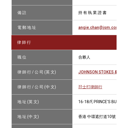
備 註
持 有 執 業 證 書
電 郵 地 址
angie.chan@jsm.com
律 師 行
職 位
合夥人
律 師 行 / 公 司 (英 文)
JOHNSON STOKES & MAS
律 師 行 / 公 司 (中 文)
孖士打律師行
地 址 (英 文)
16-18/F, PRINCE'S BUILDI
地 址 (中 文)
香港 中環遮打道10號 太子大