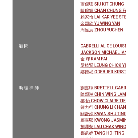
蕭傑聰 SIU KIT CHUNG
陳琮輝 CHAN CHUNG FAI AR
賴家怡 LAI KAR YEE STEPHAN
余穎欣 YU WING YAN
周昱辰 ZHOU YUCHEN
顧 問
CABRELLI ALICE LOUISE MA
JACKSON MICHAEL IAN
金 輝 KAM FAI
梁植賢 LEUNG CHICK YIN TE
鄔德彬 ODEBJER KRISTIAN H
助 理 律 師
劉嘉暉 BRETTELL GABRIEL AN
陳穎琳 CHIN WING LAM
鄒 怡 CHOW CLAIRE TIFFANY 
鍾力行 CHUNG LIK HANG ALE
關舒婷 KWAN SHU TING
鄺嘉熙 KWONG JASMINE NIC
劉澤榮 LAU CHAK WING JON
鄧凱婷 TANG HOI TING