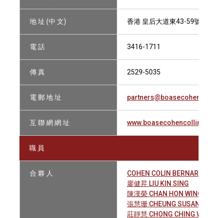
地 址 (中 文)
香港 皇后大道東43-59號東美中
電 話
3416-1711
傳 真
2529-5035
電 郵 地 址
partners@boasecohencolli
互 聯 網 網 址
www.boasecohencollins.co
職 員
合 夥 人
COHEN COLIN BERNARD
廖健昇 LIU KIN SING
陳漢榮 CHAN HON WING
張慧珊 CHEUNG SUSAN
莊靜慧 CHONG CHING WAI, E