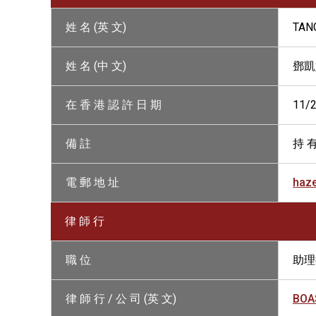
姓 名 (英 文)
TAN
姓 名 (中 文)
鄧凱
在 香 港 認 許 日 期
11/
備 註
持 有
電 郵 地 址
haz
律 師 行
職 位
助理
律 師 行 / 公 司 (英 文)
BOA