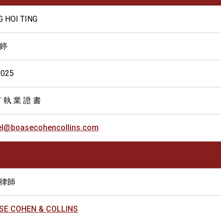
G HOI TING
婷
2025
 執 業 證 書
el@boasecohencollins.com
律師
SE COHEN & COLLINS