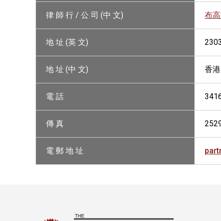
律 師 行 / 公 司 (中 文)
布高
地 址 (英 文)
230
地 址 (中 文)
香港
電 話
341
傳 真
252
電 郵 地 址
par