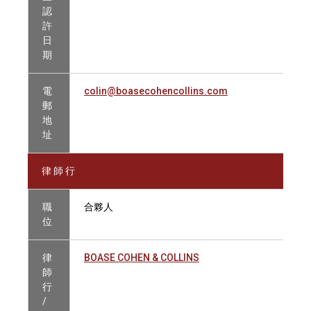
認
許
日
期
電
colin@boasecohencollins.com
郵
地
址
律 師 行
職
合夥人
位
律
BOASE COHEN & COLLINS
師
行
/