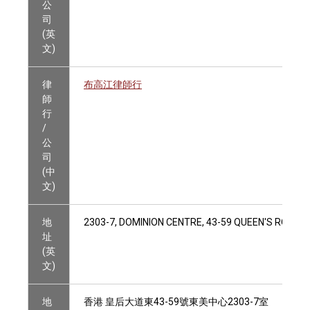
公
司
(英
文)
律
布高江律師行
師
行
/
公
司
(中
文)
地
2303-7, DOMINION CENTRE, 43-59 QUEEN'S ROAD 
址
(英
文)
地
香港 皇后大道東43-59號東美中心2303-7室