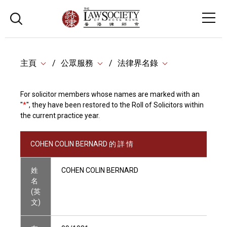
主頁
公眾服務
法律界名錄
For solicitor members whose names are marked with an
"
*
", they have been restored to the Roll of Solicitors within
the current practice year.
COHEN COLIN BERNARD 的 詳 情
姓
COHEN COLIN BERNARD
名
(英
文)