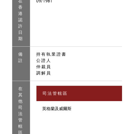
在
09/1981
香
港
認
許
日
期
備
持 有 執 業 證 書
註
公 證 人
仲 裁 員
調 解 員
在
司 法 管 轄 區
其
他
司
英格蘭及威爾斯
法
管
轄
區