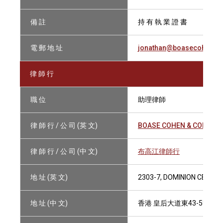
備 註
持 有 執 業 證 書
電 郵 地 址
jonathan@boasecohencol
律 師 行
職 位
助理律師
律 師 行 / 公 司 (英 文)
BOASE COHEN & COLLINS
律 師 行 / 公 司 (中 文)
布高江律師行
地 址 (英 文)
2303-7, DOMINION CENTRE
地 址 (中 文)
香港 皇后大道東43-59號東美