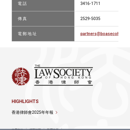
電 話
3416-1711
傳 真
2529-5035
電 郵 地 址
partners@boasecohencol
HIGHLIGHTS
香港律師會2025年年報
使用條款
網頁地圖
私隱政策