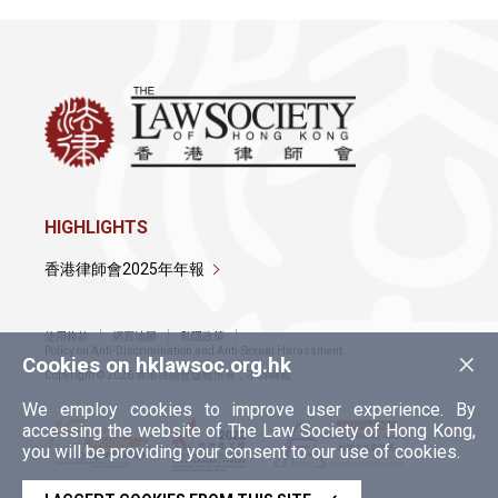
HIGHLIGHTS
香港律師會2025年年報
使用條款
網頁地圖
私隱政策
×
Policy on Anti-Discrimination and Anti-Sexual Harassment
Cookies on hklawsoc.org.hk
Copyright © 2026 香港律師會版權所有，不得轉載
We employ cookies to improve user experience. By
accessing the website of The Law Society of Hong Kong,
you will be providing your consent to our use of cookies.