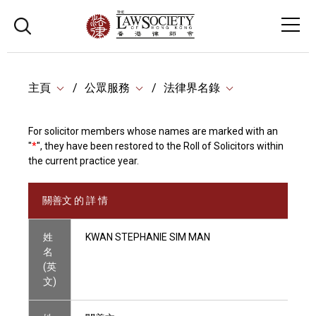
主頁
公眾服務
法律界名錄
For solicitor members whose names are marked with an
"
*
", they have been restored to the Roll of Solicitors within
the current practice year.
關善文 的 詳 情
姓
KWAN STEPHANIE SIM MAN
名
(英
文)