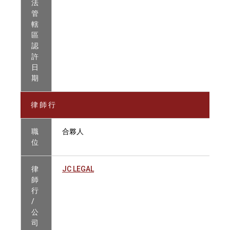
法
管
轄
區
認
許
日
期
律 師 行
職
合夥人
位
律
JC LEGAL
師
行
/
公
司