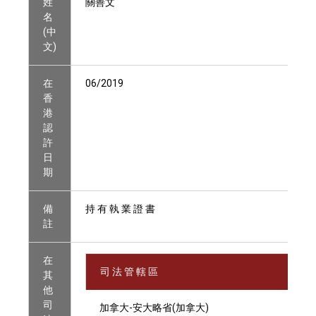
姓
關善文
名
(中
文)
在
06/2019
香
港
認
許
日
期
備
持 有 執 業 證 書
註
在
司 法 管 轄 區
其
他
司
加拿大-安大略省(加拿大)