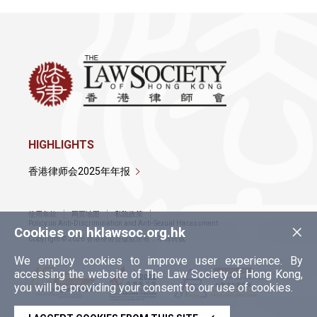
HIGHLIGHTS
香港律师会2025年年报
使用条款
网页地图
私隐政策
×
Policy on Anti-Discrimination and Anti-Sexual Harassment
Cookies on hklawsoc.org.hk
Copyright © 2026 香港律师会版权所有，不得转载
We employ cookies to improve user experience. By
accessing the website of The Law Society of Hong Kong,
you will be providing your consent to our use of cookies.