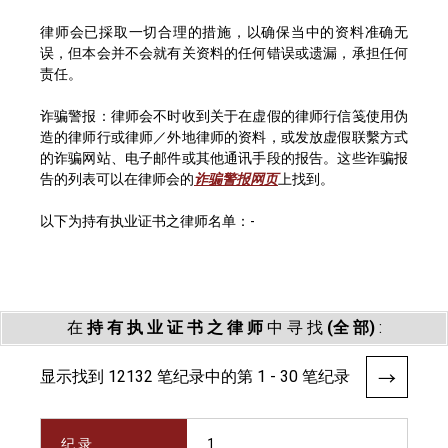
律师会已採取一切合理的措施，以确保当中的资料准确无
误，但本会并不会就有关资料的任何错误或遗漏，承担任何
责任。
诈骗警报：律师会不时收到关于在虚假的律师行信笺使用伪
造的律师行或律师／外地律师的资料，或发放虚假联繫方式
的诈骗网站、电子邮件或其他通讯手段的报告。这些诈骗报
告的列表可以在律师会的
诈骗警报网页
上找到。
以下为持有执业证书之律师名单：-
在
持 有 执 业 证 书 之 律 师
中 寻 找
(全 部)
:
显示找到 12132 笔纪录中的第 1 - 30 笔纪录
纪 录
1