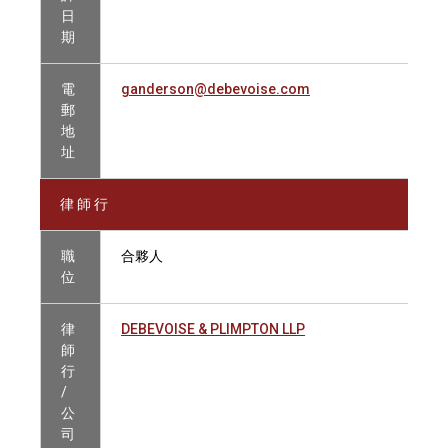
日
期
電
ganderson@debevoise.com
郵
地
址
律 師 行
職
合夥人
位
律
DEBEVOISE & PLIMPTON LLP
師
行
/
公
司