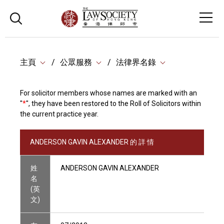
主頁
公眾服務
法律界名錄
For solicitor members whose names are marked with an
"
*
", they have been restored to the Roll of Solicitors within
the current practice year.
ANDERSON GAVIN ALEXANDER 的 詳 情
姓
ANDERSON GAVIN ALEXANDER
名
(英
文)