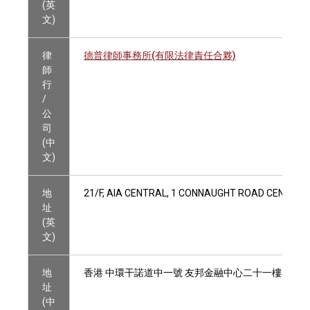
(英
文)
律
德普律師事務所(有限法律責任合夥)
師
行
/
公
司
(中
文)
地
21/F, AIA CENTRAL, 1 CONNAUGHT ROAD CENTRAL
址
(英
文)
地
香港 中環干諾道中一號 友邦金融中心二十一樓
址
(中