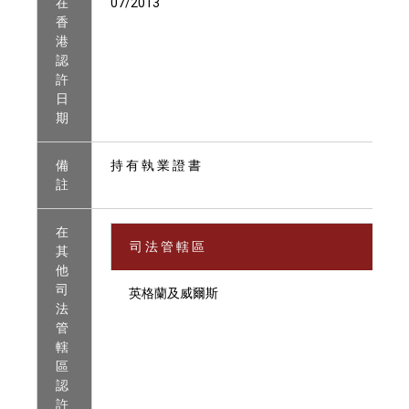
在
07/2013
香
港
認
許
日
期
備
持 有 執 業 證 書
註
在
司 法 管 轄 區
其
他
司
英格蘭及威爾斯
法
管
轄
區
認
許