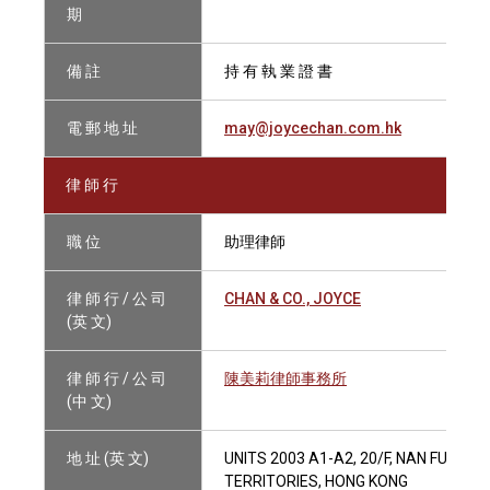
期
備 註
持 有 執 業 證 書
電 郵 地 址
may@joycechan.com.hk
律 師 行
職 位
助理律師
律 師 行 / 公 司
CHAN & CO., JOYCE
(英 文)
律 師 行 / 公 司
陳美莉律師事務所
(中 文)
地 址 (英 文)
UNITS 2003 A1-A2, 20/F, NAN FUNG 
TERRITORIES, HONG KONG