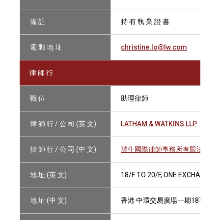
備 註
持 有 執 業 證 書
電 郵 地 址
christine.lo@lw.com
律 師 行
職 位
助理律師
律 師 行 / 公 司 (英 文)
LATHAM & WATKINS LLP
律 師 行 / 公 司 (中 文)
瑞生國際律師事務所有限法律責
地 址 (英 文)
18/F TO 20/F, ONE EXCHANGE
地 址 (中 文)
香港 中環交易廣場一期18至20