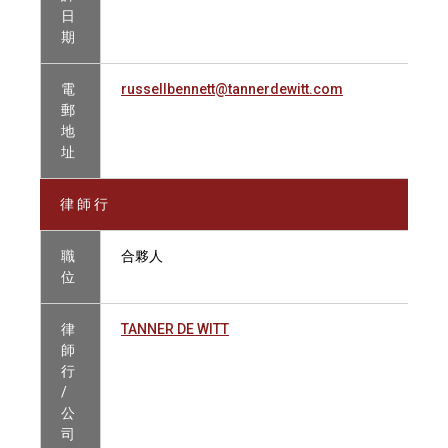
日
期
電
russellbennett@tannerdewitt.com
郵
地
址
律 師 行
職
合夥人
位
律
TANNER DE WITT
師
行
/
公
司