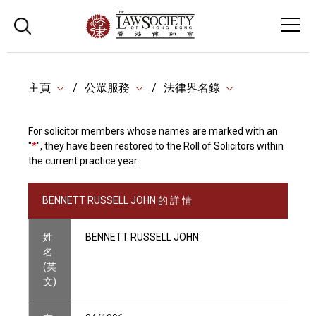
主頁
公眾服務
法律界名錄
For solicitor members whose names are marked with an
"
*
", they have been restored to the Roll of Solicitors within
the current practice year.
BENNETT RUSSELL JOHN 的 詳 情
姓
BENNETT RUSSELL JOHN
名
(英
文)