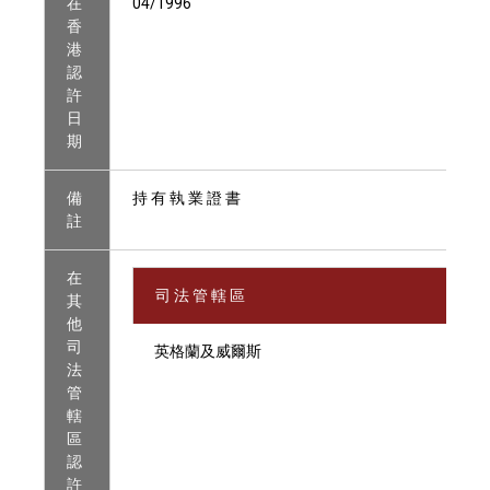
在
04/1996
香
港
認
許
日
期
備
持 有 執 業 證 書
註
在
司 法 管 轄 區
其
他
司
英格蘭及威爾斯
法
管
轄
區
認
許