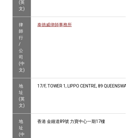
(英
文)
律
泰德威律師事務所
師
行
/
公
司
(中
文)
地
17/F, TOWER 1, LIPPO CENTRE, 89 QUEENSWAY, H
址
(英
文)
地
香港 金鐘道89號 力寶中心一期17樓
址
(中