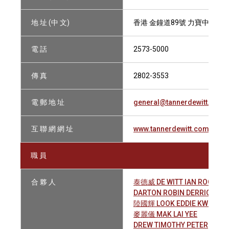
地 址 (中 文)
香港 金鐘道89號 力寶中心一期
電 話
2573-5000
傳 真
2802-3553
電 郵 地 址
general@tannerdewitt.com
互 聯 網 網 址
www.tannerdewitt.com
職 員
合 夥 人
泰德威 DE WITT IAN ROGER
DARTON ROBIN DERRICK
陸國輝 LOOK EDDIE KWOK FA
麥麗儀 MAK LAI YEE
DREW TIMOTHY PETER