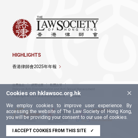
HIGHLIGHTS
香港律師會2025年年報
使用條款
網頁地圖
私隱政策
×
Policy on Anti-Discrimination and Anti-Sexual Harassment
Cookies on hklawsoc.org.hk
Copyright © 2026 香港律師會版權所有，不得轉載
We employ cookies to improve user experience. By
accessing the website of The Law Society of Hong Kong,
you will be providing your consent to our use of cookies.
I ACCEPT COOKIES FROM THIS SITE
✓