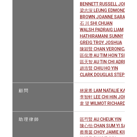
BENNETT RUSSELL JOHN
梁志深 LEUNG EDMOND CHI 
BROWN JOANNE SARA
石 川 SHI CHUAN
WALSH PADRAIG LIAM
HATHIRAMANI SUNNY
GREIG TROY JOSHUA
陳穎賢 CHAN VERONICA WING
區侃潛 AU TIM HON TSIM
區天智 AU TIN CHI ADRIAN
趙浩賢 CHIU HO YIN
CLARK DOUGLAS STEPHEN
顧 問
林家希 LAM NATALIE KATE
李智軒 LEE CHI HIN JOHN
韋 望 WILMOT RICHARD JOH
助 理 律 師
區芍賢 AU CHEUK YIN
陳心怡 CHAN SUM YI SAMAN
蔡喬茵 CHOY JAMIE KIU YAN