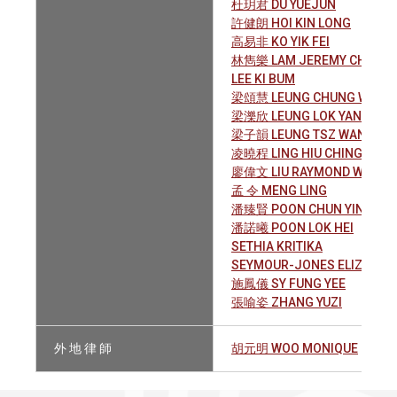
杜玥君 DU YUEJUN
許健朗 HOI KIN LONG
高易非 KO YIK FEI
林雋樂 LAM JEREMY CHUN L
LEE KI BUM
梁頌慧 LEUNG CHUNG WAI
梁濼欣 LEUNG LOK YAN BRIA
梁子韻 LEUNG TSZ WAN MICH
凌曉程 LING HIU CHING CARO
廖偉文 LIU RAYMOND WAI-M
孟 令 MENG LING
潘臻賢 POON CHUN YIN JACQ
潘諾曦 POON LOK HEI
SETHIA KRITIKA
SEYMOUR-JONES ELIZABET
施鳳儀 SY FUNG YEE
張喻姿 ZHANG YUZI
外 地 律 師
胡元明 WOO MONIQUE