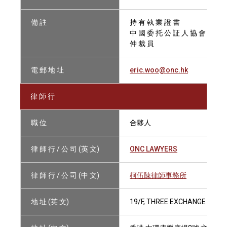
備 註
持 有 執 業 證 書
中 國 委 托 公 証 人 協 會 會 員
仲 裁 員
電 郵 地 址
eric.woo@onc.hk
律 師 行
職 位
合夥人
律 師 行 / 公 司 (英 文)
ONC LAWYERS
律 師 行 / 公 司 (中 文)
柯伍陳律師事務所
地 址 (英 文)
19/F, THREE EXCHANGE SQUA