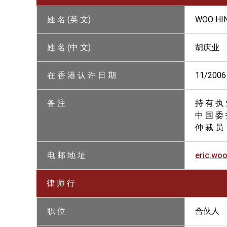
姓 名 (英 文)
WOO HIN
姓 名 (中 文)
胡庆业
在 香 港 认 许 日 期
11/2006
备 注
持 有 执
中 国 委 
仲 裁 员
电 邮 地 址
eric.wo
律 师 行
职 位
合伙人