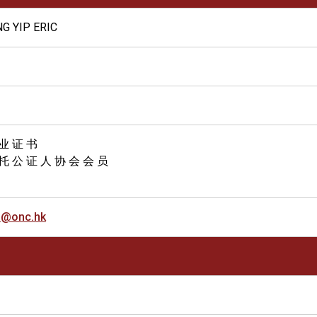
G YIP ERIC
 业 证 书
托 公 证 人 协 会 会 员
o@onc.hk