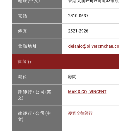
地 址 (中 文)
香港 九龍旺角旺角道33號凱途發展
電 話
2810-0637
傳 真
2521-2926
電 郵 地 址
delanlo@olivercmchan.com
律 師 行
職 位
顧問
律 師 行 / 公 司 (英
MAK & CO., VINCENT
文)
律 師 行 / 公 司 (中
麥宜全律師行
文)