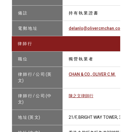
備 註
持 有 執 業 證 書
電 郵 地 址
delanlo@olivercmchan.com
律 師 行
職 位
獨 營 執 業 者
律 師 行 / 公 司 (英
CHAN & CO., OLIVER C.M.
文)
律 師 行 / 公 司 (中
陳之文律師行
文)
地 址 (英 文)
21/F, BRIGHT WAY TOWER, 33 M