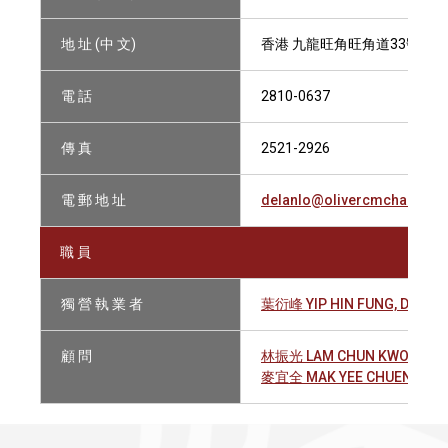
地 址 (中 文)
香港 九龍旺角旺角道33號凱途
電 話
2810-0637
傳 真
2521-2926
電 郵 地 址
delanlo@olivercmchan.co
職 員
獨 營 執 業 者
葉衍峰 YIP HIN FUNG, DELAN
顧 問
林振光 LAM CHUN KWONG, J
麥宜全 MAK YEE CHUEN, VIN