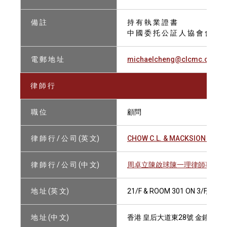
備 註
持 有 執 業 證 書
中 國 委 托 公 証 人 協 會 會 員
電 郵 地 址
michaelcheng@clcmc.com.h
律 師 行
職 位
顧問
律 師 行 / 公 司 (英 文)
CHOW C.L. & MACKSION CHAN
律 師 行 / 公 司 (中 文)
周卓立陳啟球陳一理律師事務所
地 址 (英 文)
21/F & ROOM 301 ON 3/F, TE
地 址 (中 文)
香港 皇后大道東28號 金鐘匯中心