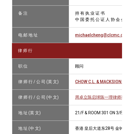
备 注
持 有 执 业 证 书
中 国 委 托 公 证 人 协 会 会 员
电 邮 地 址
michaelcheng@clcmc.com.h
律 师 行
职 位
顾问
律 师 行 / 公 司 (英 文)
CHOW C.L. & MACKSION CHAN
律 师 行 / 公 司 (中 文)
周卓立陈启球陈一理律师事务所
地 址 (英 文)
21/F & ROOM 301 ON 3/F, TE
地 址 (中 文)
香港 皇后大道东28号 金钟汇中心