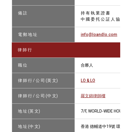
備 註
持 有 執 業 證 書
中 國 委 托 公 証 人 協 會 會
電 郵 地 址
info@loandlo.com
律 師 行
職 位
合夥人
律 師 行 / 公 司 (英 文)
LO & LO
律 師 行 / 公 司 (中 文)
羅文錦律師樓
地 址 (英 文)
7/F, WORLD-WIDE HOUSE, 
地 址 (中 文)
香港 德輔道中19號 環球大