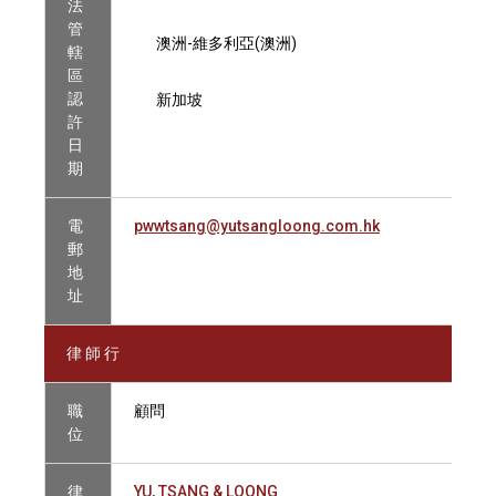
法
管
澳洲-維多利亞(澳洲)
轄
區
認
新加坡
許
日
期
電
pwwtsang@yutsangloong.com.hk
郵
地
址
律 師 行
職
顧問
位
律
YU, TSANG & LOONG