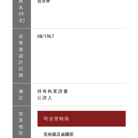
姓
曾永華
名
(中
文)
在
08/1967
香
港
認
許
日
期
備
持 有 執 業 證 書
註
公 證 人
在
司 法 管 轄 區
其
他
司
英格蘭及威爾斯