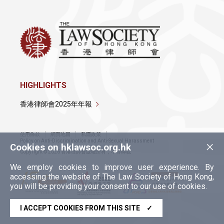
HIGHLIGHTS
香港律師會2025年年報
使用條款
網頁地圖
私隱政策
×
Policy on Anti-Discrimination and Anti-Sexual Harassment
Cookies on hklawsoc.org.hk
Copyright © 2026 香港律師會版權所有，不得轉載
We employ cookies to improve user experience. By
accessing the website of The Law Society of Hong Kong,
you will be providing your consent to our use of cookies.
I ACCEPT COOKIES FROM THIS SITE
✓