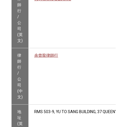
師
行
/
公
司
(英
文)
律
余曾龍律師行
師
行
/
公
司
(中
文)
地
RMS 503-9, YU TO SANG BUILDING, 37 QUEEN'S R
址
(英