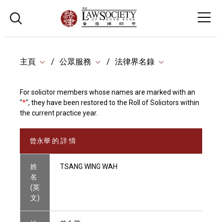
主頁
公眾服務
法律界名錄
For solicitor members whose names are marked with an
"
*
", they have been restored to the Roll of Solicitors within
the current practice year.
曾永華 的 詳 情
姓
TSANG WING WAH
名
(英
文)