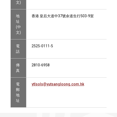
文)
地
香港 皇后大道中37號余道生行503-9室
址
(中
文)
電
2525-0111-5
話
傳
2810-6958
真
電
ytlsols@yutsangloong.com.hk
郵
地
址