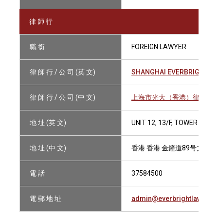
律 師 行
職 銜
FOREIGN LAWYER
律 師 行 / 公 司 (英 文)
SHANGHAI EVERBRIGHT (H
律 師 行 / 公 司 (中 文)
上海市光大（香港）律師事
地 址 (英 文)
UNIT 12, 13/F, TOWER ONE
地 址 (中 文)
香港 香港 金鐘道89号力寶中
電 話
37584500
電 郵 地 址
admin@everbrightlaw.com