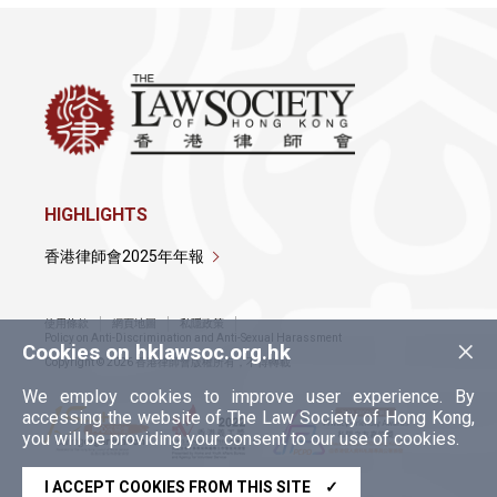
HIGHLIGHTS
香港律師會2025年年報
使用條款
網頁地圖
私隱政策
×
Policy on Anti-Discrimination and Anti-Sexual Harassment
Cookies on hklawsoc.org.hk
Copyright © 2026 香港律師會版權所有，不得轉載
We employ cookies to improve user experience. By
accessing the website of The Law Society of Hong Kong,
you will be providing your consent to our use of cookies.
I ACCEPT COOKIES FROM THIS SITE
✓