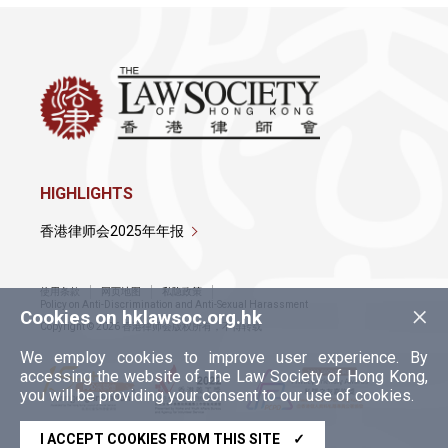
HIGHLIGHTS
香港律师会2025年年报
使用条款
网页地图
私隐政策
×
Policy on Anti-Discrimination and Anti-Sexual Harassment
Cookies on hklawsoc.org.hk
Copyright © 2026 香港律师会版权所有，不得转载
We employ cookies to improve user experience. By
accessing the website of The Law Society of Hong Kong,
you will be providing your consent to our use of cookies.
I ACCEPT COOKIES FROM THIS SITE
✓