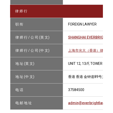
律 师 行
职 衔
FOREIGN LAWYER
律 师 行 / 公 司 (英 文)
SHANGHAI EVERBRIGHT (H
律 师 行 / 公 司 (中 文)
上海市光大（香港）律师事
地 址 (英 文)
UNIT 12, 13/F, TOWER ONE
地 址 (中 文)
香港 香港 金钟道89号力宝中
电 话
37584500
电 邮 地 址
admin@everbrightlaw.com