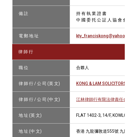
備 註
持 有 執 業 證 書
中 國 委 托 公 証 人 協 會 會 員
電 郵 地 址
kty_franciskong@yahoo.com.
律 師 行
職 位
合夥人
律 師 行 / 公 司 (英 文)
KONG & LAM SOLICITORS LLP
律 師 行 / 公 司 (中 文)
江林律師行有限法律責任合夥
地 址 (英 文)
FLAT 1402-3, 14/F, KOWLOON 
地 址 (中 文)
香港 九龍彌敦道555號 九龍行14