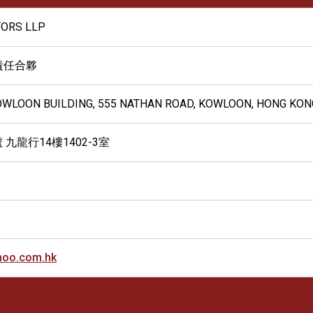
TORS LLP
責任合夥
 KOWLOON BUILDING, 555 NATHAN ROAD, KOWLOON, HONG KON
 九龍行14樓1402-3室
hoo.com.hk