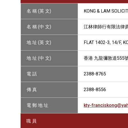
名 稱 (英 文)
KONG & LAM SOLICI
名 稱 (中 文)
江林律師行有限法律
地 址 (英 文)
FLAT 1402-3, 14/F,
地 址 (中 文)
香港 九龍彌敦道555號
電 話
2388-8765
傳 真
2388-8556
電 郵 地 址
kty-franciskong@ya
職 員